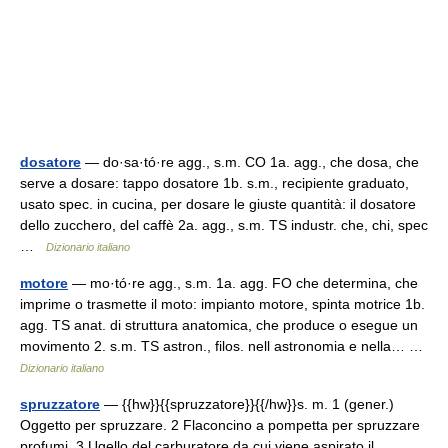
dosatore
— do·sa·tó·re agg., s.m. CO 1a. agg., che dosa, che
serve a dosare: tappo dosatore 1b. s.m., recipiente graduato,
usato spec. in cucina, per dosare le giuste quantità: il dosatore
dello zucchero, del caffè 2a. agg., s.m. TS industr. che, chi, spec
…
Dizionario italiano
motore
— mo·tó·re agg., s.m. 1a. agg. FO che determina, che
imprime o trasmette il moto: impianto motore, spinta motrice 1b.
agg. TS anat. di struttura anatomica, che produce o esegue un
movimento 2. s.m. TS astron., filos. nell astronomia e nella… …
Dizionario italiano
spruzzatore
— {{hw}}{{spruzzatore}}{{/hw}}s. m. 1 (gener.)
Oggetto per spruzzare. 2 Flaconcino a pompetta per spruzzare
profumi. 3 Ugello del carburatore da cui viene aspirato il