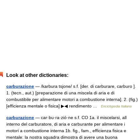
Look at other dictionaries:
carburazione
— /karbura tsjone/ s.f. [der. di carburare, carburo ].
1. (tecn., aut.) [preparazione di una miscela di aria e di
combustibile per alimentare motori a combustione interna]. 2. (fig.)
[efficienza mentale o fisica] ▶◀ rendimento …
Enciclopedia Italiana
carburazione
— car·bu·ra·zió·ne s.f. CO 1a. il miscelarsi, all
interno del carburatore, di aria e carburante per alimentare i
motori a combustione interna 1b. fig., fam., efficienza fisica e
mentale: la nostra squadra dimostra di avere una buona