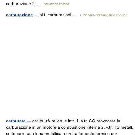
carburazione 2 …
Dizionario italiano
carburazione
— pl.f. carburazioni …
Dizionario dei sinonimi e contrari
carburare
— car·bu·rà·re v.tr. e intr. 1. v.tr. CO provocare la
carburazione in un motore a combustione interna 2. v.tr. TS metall.
sottoporre una lega metallica a un trattamento termico per