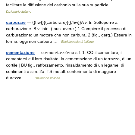
facilitare la diffusione del carbonio sulla sua superficie… …
Dizionario italiano
carburare
— {{hw}}{{carburare}}{{/hw}}A v. tr. Sottoporre a
carburazione. B v. intr. ( aus. avere ) 1 Compiere il processo di
carburazione: un motore che non carbura. 2 (fig., gerg.) Essere in
forma: oggi non carburo …
Enciclopedia di italiano
cementazione
— ce·men·ta·zió·ne s.f. 1. CO il cementare, il
cementarsi e il loro risultato: la cementazione di un terrazzo, di un
cortile | BU fig., rafforzamento, rinsaldamento di un legame, di
sentimenti e sim. 2a. TS metall. conferimento di maggiore
durezza… …
Dizionario italiano