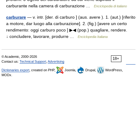
carburante nella camera di carburazione …
Enciclopedia di italiano
carburare
— v. intr. [der. di carburo ] (aus. avere ). 1. (aut.) [riferito
a motore, dar luogo alla carburazione]. 2. (fig.) [avere un certo
rendimento: oggi carburo poco ] ▶◀ (pop.) quagliare, rendere.
↓ concludere, lavorare, produrre …
Enciclopedia Italiana
© Academic, 2000-2026
18+
Contact us:
Technical Support
,
Advertising
Dictionaries export
, created on PHP,
Joomla,
Drupal,
WordPress,
MODx.